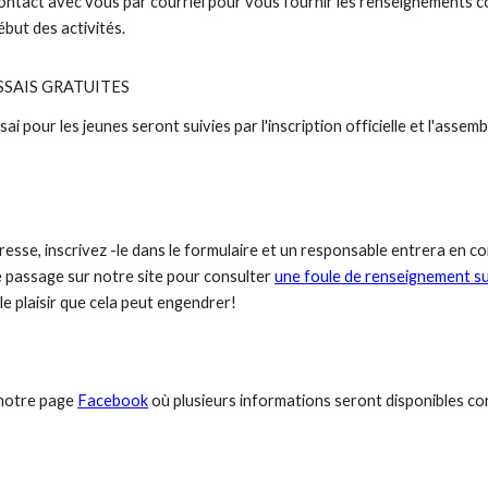
ontact avec vous par courriel pour vous fournir les renseignements c
ébut des activités.
SSAIS GRATUITES
i pour les jeunes seront suivies par l'inscription officielle et l'assemb
éresse, inscrivez -le dans le formulaire et un responsable entrera en c
e passage sur notre site pour
consulter
une foule de renseignement su
e plaisir que cela peut engendrer!
 notre page
Facebook
où plusieurs informations seront disponibles co