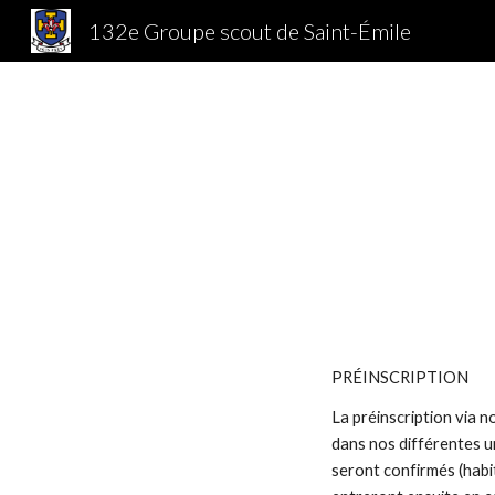
132e Groupe scout de Saint-Émile
Sk
PRÉINSCRIPTION
La préinscription via
dans nos différentes 
seront confirmés (habi