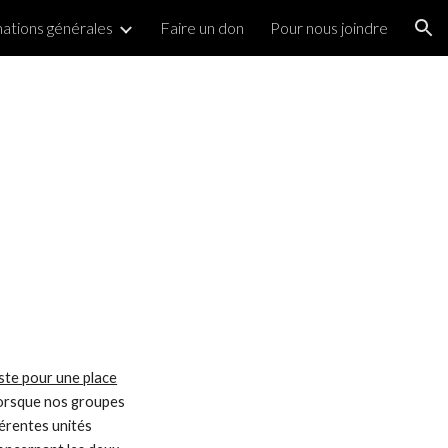
ations générales
Faire un don
Pour nous joindre
ion
iste pour une place
lorsque nos groupes
férentes unités