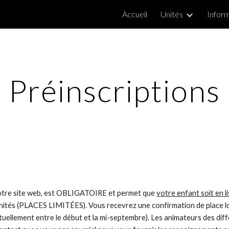
Accueil
Unités
Inform
ip to main content
Skip to navigat
Préinscriptions
 notre site web, est OBLIGATOIRE et permet que
votre enfant soit en l
unités (PLACES LIMITÉES). Vous recevrez une confirmation de place 
tuellement entre le début et la mi-septembre). Les animateurs des dif